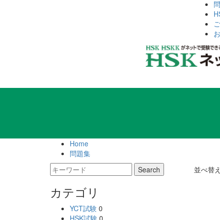
H
Home
問題集
並べ替
カテゴリ
YCT試験
0
HSK試験
0