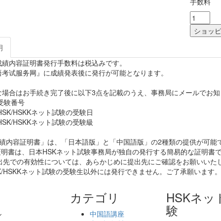
手数料
明
K成績内容証明書発行手数料は税込みです。
语考试服务网』に成績発表後に発行が可能となります。
な場合はお手続き完了後に以下3点を記載のうえ、事務局にメールでお知
受験番号
SK/HSKKネット試験の受験日
SK/HSKKネット試験の受験級
成績内容証明書」は、「日本語版」と「中国語版」の2種類の提供が可能
本証明書は、日本HSKネット試験事務局が独自の発行する簡易的な証明書
先での有効性については、あらかじめに提出先にご確認をお願いいた
SK/HSKKネット試験の受験生以外には発行できません。ご了承願います
カテゴリ
HSKネッ
験
ル
中国語講座