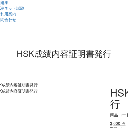
問題集
SKネット試験
ご利用案内
お問合わせ
HSK成績内容証明書発行
H
行
商品コード 
3,000 円