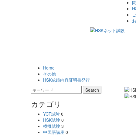
H
Home
その他
HSK成績内容証明書発行
カテゴリ
YCT試験
0
HSK試験
0
模擬試験
3
中国語講座
0