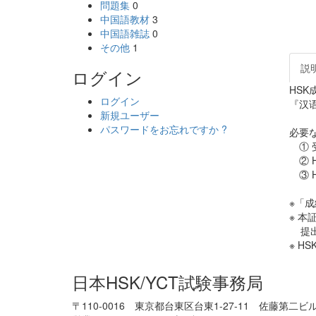
問題集
0
中国語教材
3
中国語雑誌
0
その他
1
説
ログイン
HS
ログイン
『汉
新規ユーザー
パスワードをお忘れですか ?
必要
① 
② H
③ H
※「
※ 
提出
※ H
日本HSK/YCT試験事務局
〒110-0016 東京都台東区台東1-27-11 佐藤第二ビ