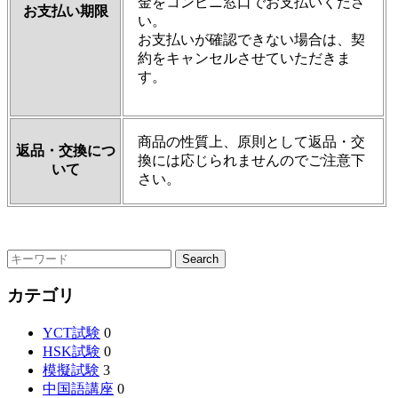
金をコンビニ窓口でお支払いくださ
お支払い期限
い。
お支払いが確認できない場合は、契
約をキャンセルさせていただきま
す。
商品の性質上、原則として返品・交
返品・交換につ
換には応じられませんのでご注意下
いて
さい。
カテゴリ
YCT試験
0
HSK試験
0
模擬試験
3
中国語講座
0